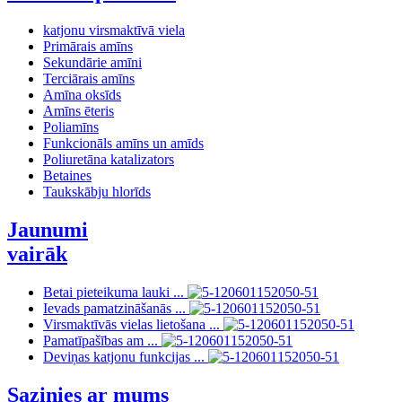
katjonu virsmaktīvā viela
Primārais amīns
Sekundārie amīni
Terciārais amīns
Amīna oksīds
Amīns ēteris
Poliamīns
Funkcionāls amīns un amīds
Poliuretāna katalizators
Betaines
Taukskābju hlorīds
Jaunumi
vairāk
Betai pieteikuma lauki ...
Ievads pamatzināšanās ...
Virsmaktīvās vielas lietošana ...
Pamatīpašības am ...
Deviņas katjonu funkcijas ...
Sazinies ar mums