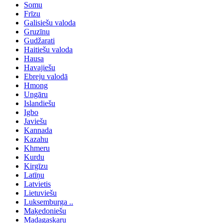
Somu
Frīzu
Galisiešu valoda
Gruzīnu
Gudžarati
Haitiešu valoda
Hausa
Havajiešu
Ebreju valodā
Hmong
Ungāru
Islandiešu
Igbo
Javiešu
Kannada
Kazahu
Khmeru
Kurdu
Kirgīzu
Latīņu
Latvietis
Lietuviešu
Luksemburga ..
Maķedoniešu
Madagaskaru