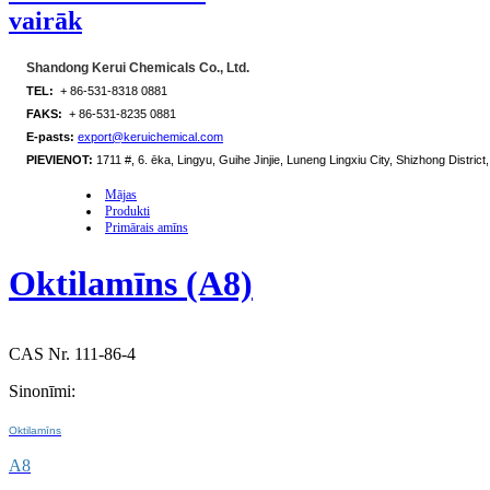
vairāk
Shandong Kerui Chemicals Co., Ltd.
TEL:
+ 86-531-8318 0881
FAKS:
+ 86-531-8235 0881
E-pasts:
export@keruichemical.com
PIEVIENOT:
1711 #, 6. ēka, Lingyu, Guihe Jinjie, Luneng Lingxiu City, Shizhong District,
Mājas
Produkti
Primārais amīns
Oktilamīns (A8)
CAS Nr. 111-86-4
Sinonīmi:
Oktilamīns
A8