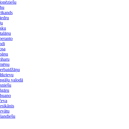
donēziešu
hu
rikands
iedru
ļu
sku
talāņu
peranto
ndi
osa
bāņu
haru
mēņu
erbaidžāņu
ltkrievu
ngāļu valodā
sniešu
lgāru
buano
čeva
rsikānis
rvātu
landiešu