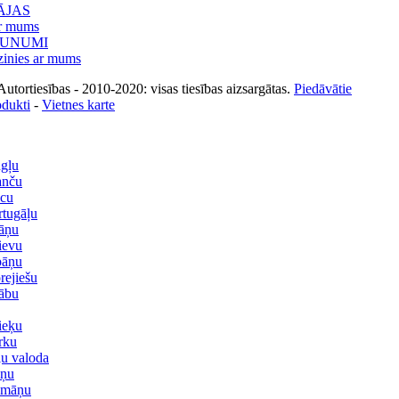
ĀJAS
r mums
AUNUMI
zinies ar mums
utortiesības - 2010-2020: visas tiesības aizsargātas.
Piedāvātie
odukti
-
Vietnes karte
gļu
anču
cu
rtugāļu
āņu
ievu
pāņu
rejiešu
ābu
ieķu
rku
ļu valoda
ņu
māņu