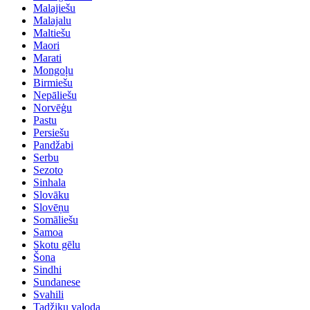
Malajiešu
Malajalu
Maltiešu
Maori
Marati
Mongoļu
Birmiešu
Nepāliešu
Norvēģu
Pastu
Persiešu
Pandžabi
Serbu
Sezoto
Sinhala
Slovāku
Slovēņu
Somāliešu
Samoa
Skotu gēlu
Šona
Sindhi
Sundanese
Svahili
Tadžiku valoda