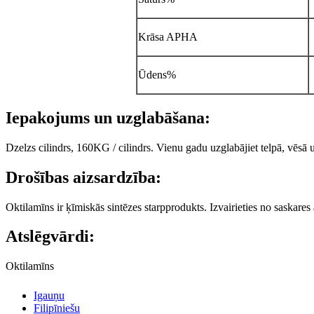
Krāsa APHA
Ūdens%
Iepakojums un uzglabāšana:
Dzelzs cilindrs, 160KG / cilindrs. Vienu gadu uzglabājiet telpā, vēsā
Drošības aizsardzība:
Oktilamīns ir ķīmiskās sintēzes starpprodukts. Izvairieties no saskares
Atslēgvārdi:
Oktilamīns
Igauņu
Filipīniešu