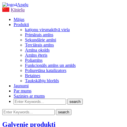
Angļu
Ķīniešu
Mājas
Produkti
katjonu virsmaktīvā viela
Primārais amīns
Sekundārie amīni
Terciārais amīns
Amīna oksīds
Amīns ēteris
Poliamīns
Funkcionāls amīns un amīds
Poliuretāna katalizators
Betaines
Taukskābju hlorīds
Jaunumi
Par mums
Sazinies ar mums
Galvenie produkti