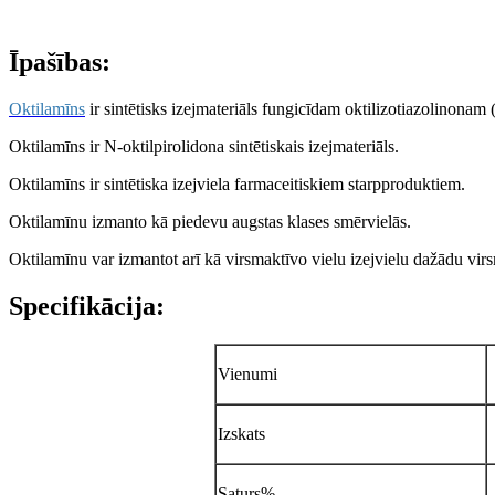
Īpašības:
Oktilamīns
ir sintētisks izejmateriāls fungicīdam oktilizotiazolinonam 
Oktilamīns ir N-oktilpirolidona sintētiskais izejmateriāls.
Oktilamīns ir sintētiska izejviela farmaceitiskiem starpproduktiem.
Oktilamīnu izmanto kā piedevu augstas klases smērvielās.
Oktilamīnu var izmantot arī kā virsmaktīvo vielu izejvielu dažādu vir
Specifikācija:
Vienumi
Izskats
Saturs%