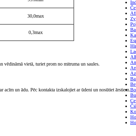
In
Če
Af
30,0max
Zv
Po
Ba
0,3max
Ka
Es
Hi
La
Al
Am
 un vēdināmā vietā, turiet prom no mitruma un saules.
Ar
Az
Ba
Be
 ar acīm un ādu. Pēc kontakta izskalojiet ar ūdeni un nosūtiet ārstiem.
Bo
Bu
Ce
Či
Ko
Ho
Ho