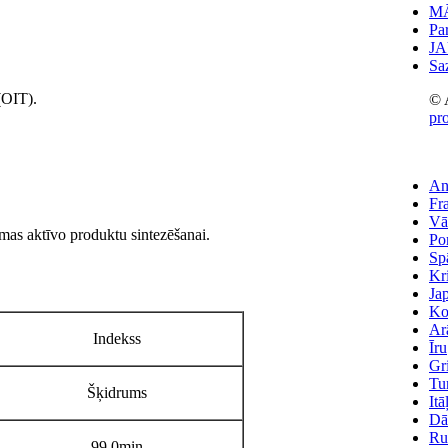
M
Pa
J
Sa
(OIT).
© A
pr
An
Fr
Vā
smas aktīvo produktu sintezēšanai.
Po
Sp
Kr
Ja
Ko
Ar
Indekss
Īru
Gr
Tu
Šķidrums
Itā
Dā
Ru
99.0min