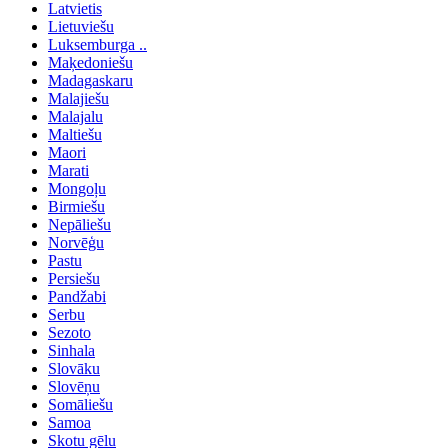
Latvietis
Lietuviešu
Luksemburga ..
Maķedoniešu
Madagaskaru
Malajiešu
Malajalu
Maltiešu
Maori
Marati
Mongoļu
Birmiešu
Nepāliešu
Norvēģu
Pastu
Persiešu
Pandžabi
Serbu
Sezoto
Sinhala
Slovāku
Slovēņu
Somāliešu
Samoa
Skotu gēlu