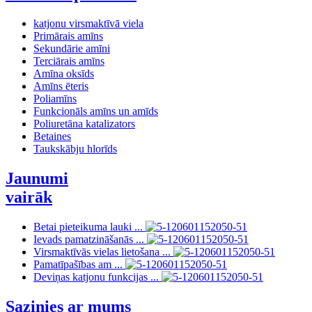
katjonu virsmaktīvā viela
Primārais amīns
Sekundārie amīni
Terciārais amīns
Amīna oksīds
Amīns ēteris
Poliamīns
Funkcionāls amīns un amīds
Poliuretāna katalizators
Betaines
Taukskābju hlorīds
Jaunumi
vairāk
Betai pieteikuma lauki ...
Ievads pamatzināšanās ...
Virsmaktīvās vielas lietošana ...
Pamatīpašības am ...
Deviņas katjonu funkcijas ...
Sazinies ar mums