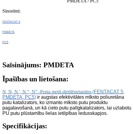
PMDETA / PC5
Sinonīmi:
FENTACAT 5
PMDETA
PC5
Saīsinājums: PMDETA
Īpašības un lietošana:
N, N, N ', N ”, N” -Penta metil-dietilēntriamīns (
FENTACAT 5,
PMDETA, PC5)
ir augstas efektivitātes mīksto poliuretāna
putu katalizators, ko izmanto mīksto putu produktu
pagatavošanā, un kā cieto putu palīgkatalizators, lai uzlabotu
PU putu plūstamību lielas ietilpības ledusskapjos.
Specifikācijas: