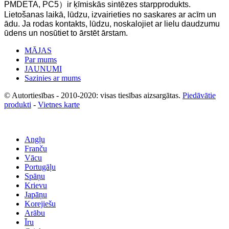
PMDETA, PC5
）
ir ķīmiskās sintēzes starpprodukts.
Lietošanas laikā, lūdzu, izvairieties no saskares ar acīm un
ādu. Ja rodas kontakts, lūdzu, noskalojiet ar lielu daudzumu
ūdens un nosūtiet to ārstēt ārstam.
MĀJAS
Par mums
JAUNUMI
Sazinies ar mums
© Autortiesības - 2010-2020: visas tiesības aizsargātas.
Piedāvātie
produkti
-
Vietnes karte
Angļu
Franču
Vācu
Portugāļu
Spāņu
Krievu
Japāņu
Korejiešu
Arābu
Īru