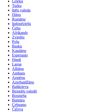
Grieķu
Turku
Itāļu valoda
Dāņu
Rumāņu
Indonēziešu
Čehu
Afrikands
Zviedru
Poļu
Basku
Katalāņu
Esperanto
Hindi
Laosa
Albāņu
Amharu
Armēņu
Azerbaidžāņu
Baltkrievu
Bengāļu valodā
Bosniešu
Bulgāru
Cebuano
Čičeva