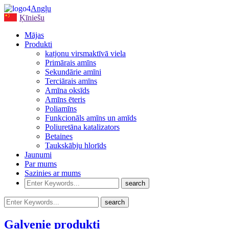
Angļu
Ķīniešu
Mājas
Produkti
katjonu virsmaktīvā viela
Primārais amīns
Sekundārie amīni
Terciārais amīns
Amīna oksīds
Amīns ēteris
Poliamīns
Funkcionāls amīns un amīds
Poliuretāna katalizators
Betaines
Taukskābju hlorīds
Jaunumi
Par mums
Sazinies ar mums
Galvenie produkti