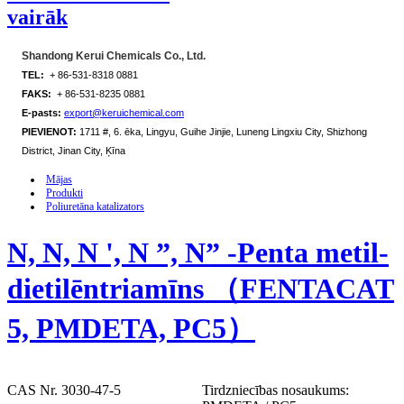
vairāk
Shandong Kerui Chemicals Co., Ltd.
TEL:
+ 86-531-8318 0881
FAKS:
+ 86-531-8235 0881
E-pasts:
export@keruichemical.com
PIEVIENOT:
1711 #, 6. ēka, Lingyu, Guihe Jinjie, Luneng Lingxiu City, Shizhong
District, Jinan City, Ķīna
Mājas
Produkti
Poliuretāna katalizators
N, N, N ', N ”, N” -Penta metil-
dietilēntriamīns （FENTACAT
5, PMDETA, PC5）
CAS Nr. 3030-47-5
Tirdzniecības nosaukums: