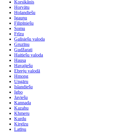
Korsikānis
Horvātu
Holandiešu
Igauņu
Filipīniešu
Somu
Frīzu
Galisiešu valoda
Gruzīnu
Gudžarati
Haitiešu valoda
Hausa
Havajiešu
Ebreju valodā
Hmong
Ungāru
Islandiešu
Igbo
Javiešu
Kannada
Kazahu
Khmeru
Kurdu
Kirgīzu
Latīņu