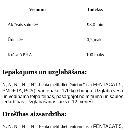
Vienumi
Indekss
Aktīvais saturs%
98,0 min
Ūdens%
0,5 maks
Krāsa APHA
100 maks
Iepakojums un uzglabāšana:
N, N, N ', N ”, N” -Penta metil-dietilēntriamīns
（
FENTACAT 5,
PMDETA, PC5
）
var iepakot 170 kg / bungā. Uzglabā vēsā
un vēdināmā telpā telpās, pasargājot no mitruma un saules
iedarbības. Uzglabāšanas laiks ir 12 mēneši.
Drošības aizsardzība:
N, N, N ', N ”, N” -Penta metil-dietilēntriamīns
（
FENTACAT 5,